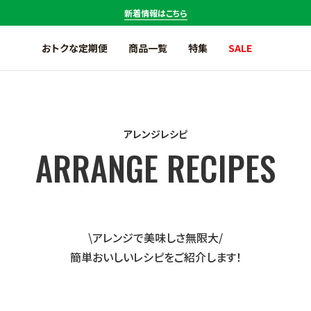
新着情報はこちら
おトクな定期便
商品一覧
特集
SALE
アサイー商品一覧
アマゾンフルーツ商品一覧
アレンジレシピ
アジアンテイスト商品一覧
温度帯で探す
セール商品一覧
お試しセット商品一覧
\アレンジで美味しさ無限大/
CO
削減マーク対象商品一覧
簡単おいしいレシピをご紹介します！
2
定期便商品一覧