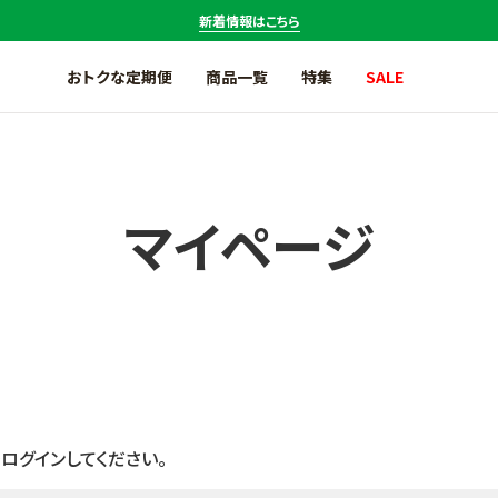
新着情報はこちら
おトクな定期便
商品一覧
特集
SALE
アサイー商品一覧
アマゾンフルーツ商品一覧
マイページ
アジアンテイスト商品一覧
温度帯で探す
セール商品一覧
お試しセット商品一覧
CO
削減マーク対象商品一覧
2
定期便商品一覧
ログインしてください。