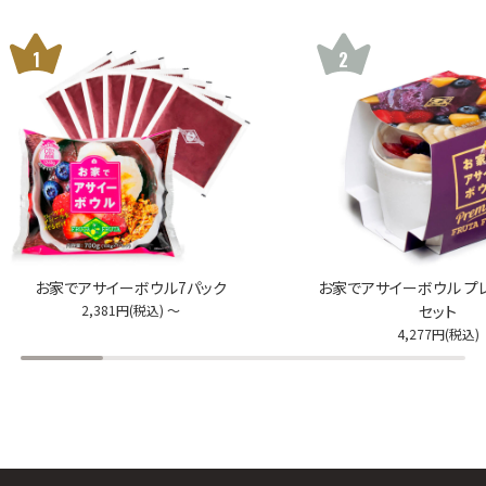
お家でアサイーボウル7パック
お家でアサイーボウル プレ
2,381
円
(税込
) ～
セット
4,277
円
(税込
)