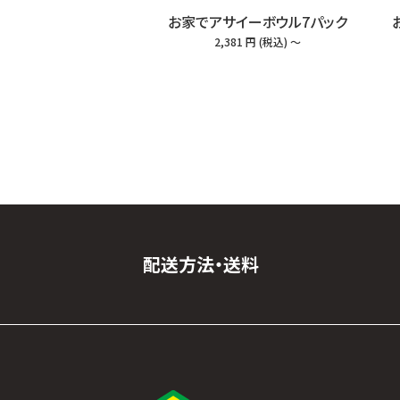
お家でアサイーボウル7パック
2,381
円
(税込
) ～
配送方法・送料