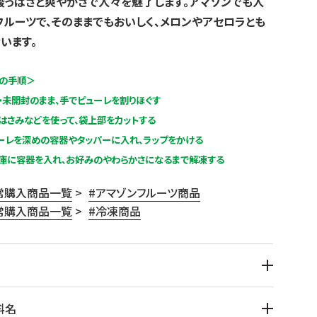
酸っぱさと爽やかさで人々を魅了します。アマゾンでも人
フルーツで、そのままでもおいしく、メロンやアセロラとも
います。
の手順＞
凍・未開封のまま、手でピューレを割りほぐす
理はさみなどを使って、袋上部をカットする
ューレを深めの容器やタッパーに入れ、ラップをかける
蔵庫に容器を入れ、お好みのやわらかさになるまで解凍する
常購入商品一覧
>
アマゾンフルーツ商品
常購入商品一覧
>
冷凍商品
料名