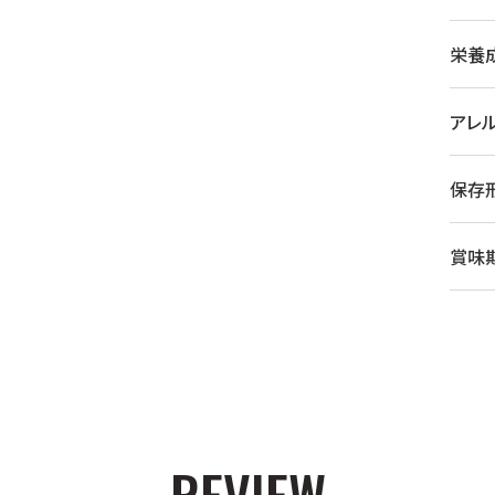
栄養成
アレ
保存
賞味