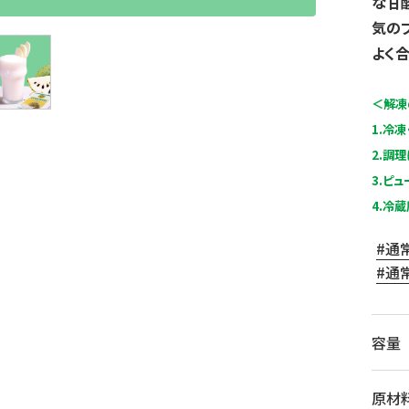
な甘
気の
よく合
＜解凍
1.冷
2.調
3.ピ
4.冷
通
通
容量
原材