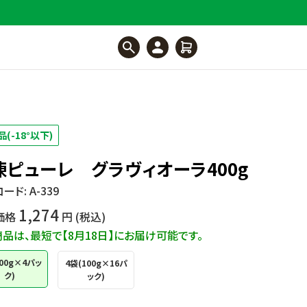
(-18°以下)
凍ピューレ グラヴィオーラ400g
ード:
A-339
1,274
価格
円 (税込)
品は、最短で【8月18日】にお届け可能です。
100g×4パッ
4袋(100g×16パ
ク)
ック)