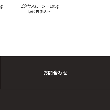
ｇ
ピタヤスムージー195g
冷凍アサイーピュー
ン）
4,990
円
(税込
) ～
1,161
円
(税込
お問合わせ