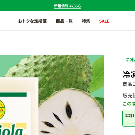
新着情報はこちら
おトクな定期便
商品一覧
特集
SALE
アサイー商品一覧
アマゾンフルーツ商品一覧
冷凍品
アジアンテイスト商品一覧
冷
温度帯で探す
商品コ
セール商品一覧
販売
お試しセット商品一覧
この商
CO
削減マーク対象商品一覧
2
1袋(
定期便商品一覧