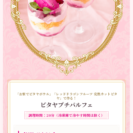
9.
オーブンから取り出し、粗熱をとったら完成！
（ピタヤジャム）
1.
耐熱容器に「レッドドラゴンフルーツ 完熟カットピ
タヤ」と砂糖を入れて混ぜ合わせる。
2.
ラップをせずに、600Wのレンジで約2分加熱す
る。
3.
レンジから取り出してよく混ぜ、冷蔵庫で冷やした
ら完成！
【ポイント】
「お家でピタヤボウル」「レッドドラゴンフルーツ 完熟カットピタ
スコーン生地がまとまりにくい場合は、「冷凍ピュー
ヤ」で作る！
レ ピタヤ」もしくは牛乳を少量ずつ、様子を見ながら
ピタヤプチパルフェ
足すとまとまりやすくなります。
調理時間：20分（冷凍庫で冷やす時間は除く）
【やまさきさんコメント】
ピタヤピューレで、外も中もピンクに染まったスコー