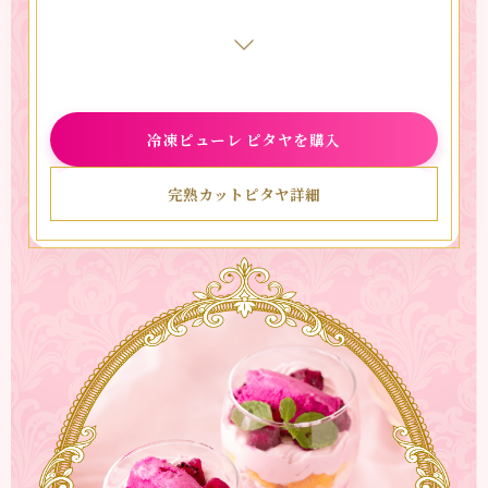
【作り方】
（スコーン）
1.
無塩バターは角切りにして、使う直前まで冷蔵庫で
冷凍ピューレ ピタヤを購入
冷やしておく。
2.
フードプロセッサーに、A)を入れて5秒ほど撹拌す
完熟カットピタヤ詳細
る。
3.
無塩バターを加えて粉状になるまで撹拌する。
4.
「冷凍ピューレ ピタヤ」を加えてさらに撹拌す
る。
5.
生地がまとまる直前でラップに出し、長方形にまと
めて冷蔵庫で1時間以上休ませる。
6.
生地を冷蔵庫から取り出し、米粉（分量外）を振っ
た台に置いて麺棒で約3cmの厚さにのばす。
7.
のばした生地を半分に切って切り口が重なるように
上に重ね、もう一度約3cmの厚さに伸ばしたら、包
丁で好みの大きさに切る。
8.
200度に予熱しておいたオーブンで約20分〜25分、
表面にうっすら焼き色がつくまで焼く。