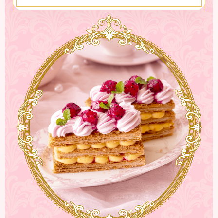
（ピタヤクリーム）
1.
ボウルに生クリームと砂糖を入れ、泡立て器で6分
立てになるまで泡立てる。
2.
半解凍した「お家でピタヤボウル」を加え、8分立
てになるまで泡立てたら、口金を入れた絞り袋に入
れる。
（パルフェ）
1.
グラスに、ピタヤクリームを作る際に残った「お家
でピタヤボウル」を入れ、作っておいたピタヤクリ
ームを絞る。
2.
3cm角程度の大きさに切ったスポンジを乗せ、再度
ピタヤクリームを絞る。
3.
「レッドドラゴンフルーツ 完熟カットピタヤ」を乗
せ、作っておいたピタヤアイス、ミントを飾り付け
て完成！