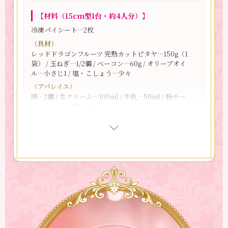
7.
上にパイを1枚重ね、カスタードを絞り、さらにも
【材料（15cm型1台・約4人分）】
う1枚パイを乗せる。
8.
冷凍パイシート…2枚
ピタヤクリームを絞り、「レッドドラゴンフルーツ
完熟カットピタヤ」を適量乗せてミントを飾ったら
（具材）
完成！
レッドドラゴンフルーツ 完熟カットピタヤ…150g（1
袋） / 玉ねぎ…1/2個 / ベーコン…60g / オリーブオイ
ル…小さじ1 / 塩・こしょう…少々
（アパレイユ）
卵…2個 / 生クリーム…100ml / 牛乳…50ml / 粉チー
ズ…大さじ2 / 塩・ブラックペッパー…少々
【ポイント】
パイは焼くと大きく膨らむため、もう一枚の天板を乗
せて、軽く押さえながら焼き上げるのがコツ。天板が
【下準備】
ない場合は、バットなどを代わりに乗せて焼いてもOK
・冷凍パイシートは使う10分前に常温に出して柔らか
です。
くしておく。
・オーブンを180度に予熱する。
【やまさきさんコメント】
ピタヤのあざやかなピンクがとても映えるので、苺が
【作り方】
ない季節にもおすすめ♪冷凍パイシートを使えば、お
1.
冷凍パイシートは、2枚の長い方の端を1cmほど重
店のようなミルフィーユが手軽に作れます。
ねて、型より1回り大きくなるまで麺棒を使って伸
カスタードのコクのある甘さと、ピタヤのさっぱりと