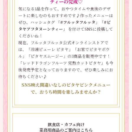
ティーの完成♡
【ポイント】
完熟カットピタヤ詳細
ブラックタピオカは、乾燥タイプのものでも代用でき
気になる1品を作って、おやつタイムや食後のデザ
ます（今回はより手軽にできるよう、冷凍タイプを使
ートに楽しむのもおすすめです♪作ったメニューは
用）。乾燥タイプのタピオカを使う場合は、パッケー
ぜひ、ハッシュタグ
「#フルッタフルッタ」「#ピ
ジの表示に従って茹でておきましょう。
タヤアフタヌーンティー」
を付けてSNSに投稿して
くださいね！
【やまさきさんコメント】
現在、フルッタフルッタ公式オンラインストアで
さっぱりと楽しめる、タピオカ入りドリンクです。
は、「冷凍ピューレ ピタヤ」「お家でピタヤボウ
ヨーグルトのほどよい酸味と、ピタヤのやさしい甘さ
ル」「ピタヤスムージー」の3商品を販売中です！
で、後味もすっきり軽やかに。甘さはお好みで調整で
「レッドドラゴンフルーツ 完熟カットピタヤ」も今
きるので、その日の気分に合わせて楽しんでください
後発売予定となっておりますので、ぜひ楽しみにお
♪
待ちください♪
SNS映え間違いなしのピタヤピンクメニュー
で、おうち時間を楽しみませんか？
飲食店・カフェ向け
業務用商品のご案内はこちら