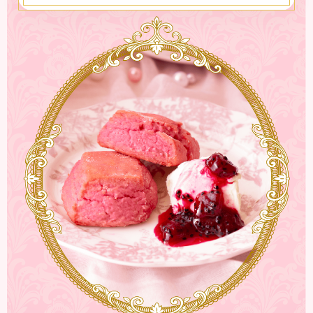
1.
底が抜けるケーキ型に、型の大きさに切ったクッキ
ングシートを敷く。
2.
ムースフィルムをセットし、1cmの厚さに切ったス
ポンジを敷く。
3.
ピタヤムースを作る。小鍋に、A)と小さく割ったホ
ワイトチョコレートを入れ、弱火で60度になるま
で温める。
4.
一度火を止め、ふやかしたゼラチンを加えて混ぜな
がら溶かす。
5.
7分立てにした生クリームを加えて混ぜ合わせる。
6.
5を2に流し入れ、冷蔵庫で2時間以上冷やして固め
る。
7.
ピタヤゼリーを作る。解凍した「冷凍ピューレ ピ
タヤ」と砂糖を耐熱ボウルに入れて混ぜ合わせ、
600Wのレンジで約30秒加熱する。
8.
レンジから取り出し、ふやかしたゼラチンを加えて
混ぜながら溶かす。
9.
8を固まった6の上に流し入れる。
10.
「レッドドラゴンフルーツ 完熟カットピタヤ」を乗
せ、冷蔵庫で1時間以上冷やして固める。
11.
しっかり固まったら型から取り出し、好みの大きさ
に切り分け、お皿に盛り付けたら完成！