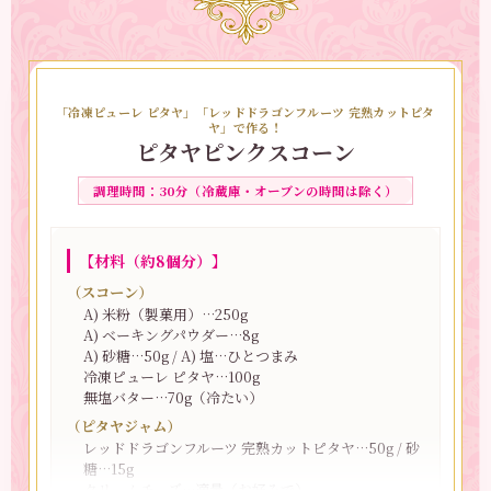
「冷凍ピューレ ピタヤ」「レッドドラゴンフルーツ 完熟カットピタ
ヤ」で作る！
【ポイント】
ピタヤピンクスコーン
ゼラチンは80度以上で加熱すると固まりにくくなるの
で要注意！ムースもゼリーも、温度に気をつけながら
調理時間：30分（冷蔵庫・オーブンの時間は除く）
作るのがコツです。
ムースケーキを型から取り出す際には、温めたタオル
の型の周りに添え、型を軽く温めると取り出しやすく
【材料（約8個分）】
なります。
（スコーン）
A) 米粉（製菓用）…250g
【やまさきさんコメント】
A) ベーキングパウダー…8g
3つの層がかわいいムースケーキです。 今回は3層仕立
A) 砂糖…50g / A) 塩…ひとつまみ
てにしていますが、スポンジとムースの2層でもおいし
冷凍ピューレ ピタヤ…100g
く仕上がりますよ♪
無塩バター…70g（冷たい）
ピタヤムースも、ピタヤゼリーもそれぞれ単体で楽し
（ピタヤジャム）
めるので、小さめのココットなどに分けて作るのもお
レッドドラゴンフルーツ 完熟カットピタヤ…50g / 砂
すすめ！おもてなしにもぴったりです。
糖…15g
クリームチーズ…適量（お好みで）