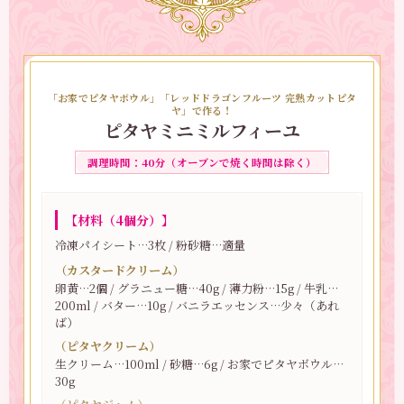
【ポイント】
ピタヤクリームに使う生クリームは、動物性で脂肪分
42％以上のものがおすすめです。 コクがあり、ピタヤ
のさっぱりとした風味ともバランスよく仕上がりま
す。
ピタヤクリームを泡立てる際は、氷水に当てながら行
「お家でピタヤボウル」「レッドドラゴンフルーツ 完熟カットピタ
ヤ」で作る！
うと、空気をしっかり含み、安定したクリームに仕上
ピタヤミニミルフィーユ
がります。
調理時間：40分（オーブンで焼く時間は除く）
【やまさきさんコメント】
ピタヤで作ったアイスとクリーム、ピタヤボウルを重
ねた、相性抜群のパルフェ。さっぱりとした甘さで、
【材料（4個分）】
気づいたらぺろっと食べきってしまう軽やかな一品で
冷凍パイシート…3枚 / 粉砂糖…適量
す。
ピタヤアイスは袋で簡単に作れるのに、それだけでも
（カスタードクリーム）
しっかりおいしいのがうれしいポイント。暑い日にも
卵黄…2個 / グラニュー糖…40g / 薄力粉…15g / 牛乳…
200ml / バター…10g / バニラエッセンス…少々（あれ
ぴったりです♪ 盛り付けはお好みで、自由に楽しんで
ば）
ください！
（ピタヤクリーム）
生クリーム…100ml / 砂糖…6g / お家でピタヤボウル…
30g