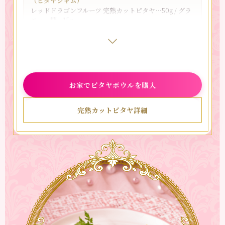
（ピタヤジャム）
レッドドラゴンフルーツ 完熟カットピタヤ…50g / グラ
ニュー糖…15g
【作り方】
（カスタードクリーム）
1.
ボウルに卵黄とグラニュー糖を加え、よく混ぜる。
お家でピタヤボウルを購入
2.
薄力粉をふるいながら加えてさらに混ぜる。
3.
牛乳を少しずつ加えて混ぜ、一度茶こしでこして耐
完熟カットピタヤ詳細
熱ボウルに移す。
4.
ラップをして、600Wのレンジで約1分加熱する。
5.
一度取り出してよく混ぜ、さらに600Wで約1分加
熱して混ぜる。
6.
とろみがついたら粗熱をとり、冷蔵庫で冷やす。
（ピタヤクリーム）
1.
ボウルに生クリームと砂糖を入れ、泡立て器で6分
立てになるまで泡立てる。
2.
半解凍した「お家でピタヤボウル」を加え、8分立
てになるまで泡立てたら、口金を入れた絞り袋に入