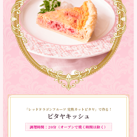
れる。
（ピタヤジャム）
1.
耐熱容器に「レッドドラゴンフルーツ 完熟カットピ
タヤ」と砂糖を入れて混ぜ合わせる。
2.
ラップをせずに、600Wのレンジで約2分加熱す
る。
3.
レンジから取り出してよく混ぜ、冷蔵庫で冷やす。
（ミルフィーユ）
1.
オーブンシートを敷いた天板に、凍ったままの冷凍
パイシートを乗せ、200度に予熱したオーブンで約
10分焼く。
2.
オーブンから出し、上にもう一枚の天板を重ねて膨
らみを潰し、さらに約20分焼く。
3.
オーブンから出し、粉砂糖を全体にまぶしてオーブ
ンに戻し、さらに約5分焼く。
「レッドドラゴンフルーツ 完熟カットピタヤ」で作る！
4.
表面にこんがりとした焼き色がついたら、ケーキク
ピタヤキッシュ
ーラーの上で粗熱をとる。
5.
4辺を波刃包丁で切り落とし、1枚を4等分に切る。
調理時間：20分（オーブンで焼く時間は除く）
6.
まな板の上に5のパイを1枚置き、絞り袋に入れたカ
スタードを絞って、ピタヤジャムを適量乗せる。