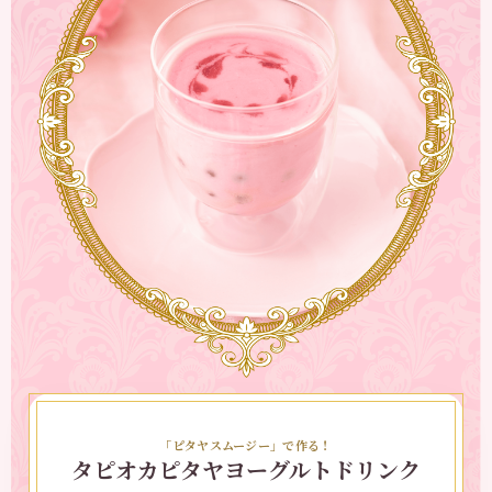
した風味が相性抜群！見た目も華やかで、特別感のあ
ばす。
る一品に仕上がります。
2.
型に薄く油を塗り、1を敷いて余分な生地を切り落
とす。
3.
フォークで数箇所穴を開け、使う直前まで冷蔵庫で
冷やしておく。
4.
アパレイユを作る。フライパンにオリーブオイルを
入れ、細切りにしたベーコンと薄切りにした玉ねぎ
を加えてしんなりするまで炒める。
5.
凍ったままの「レッドドラゴンフルーツ 完熟カット
ピタヤ」を加えてざっと炒め、塩、 こしょうで味
を調え、お皿に移して冷ます。
6.
ボウルに卵を割り入れ、アパレイユの残りの材料を
上から順に加えながら、その都度よく混ぜ合わせ
る。
7.
冷蔵庫で冷ましておいた生地の上に、5と6を入
れ、180度に予熱したオーブンで約30〜35分、おい
しそうな焼き色がつくまで焼く。
8.
オーブンから取り出し、粗熱をとって食べやすいサ
イズに切って盛り付けたら完成！
「ピタヤスムージー」で作る！
タピオカピタヤヨーグルトドリンク