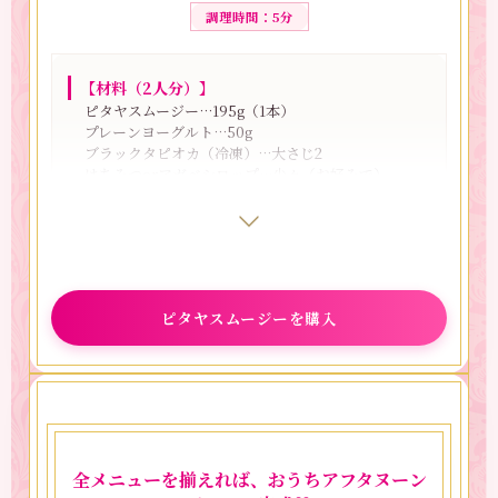
【ポイント】
調理時間：5分
「レッドドラゴンフルーツ 完熟カットピタヤ」
を加えた後は、しっかり加熱して水分を飛ばす
のがポイント！余分な水分を飛ばすことで、仕
【材料（2人分）】
上がりの食感やまとまりがぐっと良くなりま
ピタヤスムージー…195g（1本）
す。
プレーンヨーグルト…50g
ブラックタピオカ（冷凍）…大さじ2
はちみつorアガベシロップ…少々（お好みで）
【やまさきさんコメント】
ピタヤのやさしい甘さと、キッシュのほどよい
塩味がよく合う一品です。 甘さと塩味のバラン
スが絶妙で、おやつでもおつまみでも楽しめま
【作り方】
す。
1.
ボウルに「ピタヤスムージー」とプレーンヨーグル
お好みでサワークリームを添えてもOK！コクと
トを入れて混ぜる。お好みではちみつやアガベシロ
酸味が加わっておいしいですよ♪
ピタヤスムージーを購入
ップを加え、甘さを調整する。
2.
グラスの底に解凍したブラックタピオカを入れ、1
を注いだら完成！
全メニューを揃えれば、おうちアフタヌーン