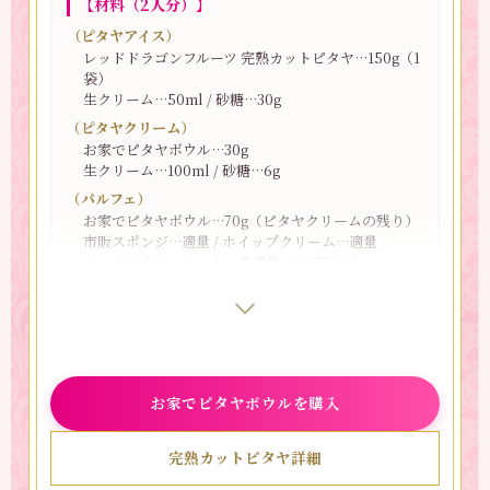
【材料（2人分）】
ンです。ピタヤの風味と味が活きたやさしい甘さで、
見た目も味わいも軽やかに仕上がります。
（ピタヤアイス）
米粉で作っているのでグルテンフリー。1個でもしっか
レッドドラゴンフルーツ 完熟カットピタヤ…150g（1
り満足感があるのもうれしいポイントです。外はサク
袋）
ッと、中はほろっと。米粉ならではの、しっとり軽や
生クリーム…50ml / 砂糖…30g
かな食感も楽しめます。時間が経つと少しかたくなり
（ピタヤクリーム）
やすいので、食べる前にレンジで10秒ほど温めたり、
お家でピタヤボウル…30g
トースターで軽く焼き直すのもおすすめです♪
生クリーム…100ml / 砂糖…6g
（パルフェ）
お家でピタヤボウル…70g（ピタヤクリームの残り）
市販スポンジ…適量 / ホイップクリーム…適量
カットピタヤ、ミント…各適量（お好みで）
【作り方】
（ピタヤアイス）
1.
ジッパー付きの食品用フリーザーバッグに、全ての
お家でピタヤボウルを購入
材料を入れて揉み混ぜる。
2.
全体がなじんだら、フリーザーバッグごと冷凍庫に
完熟カットピタヤ詳細
入れ、2時間以上固める。