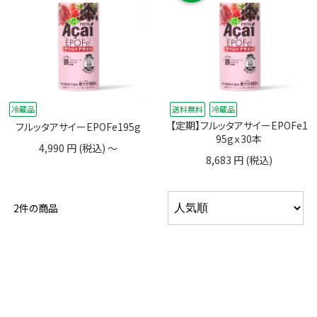
冷蔵品
送料無料
冷蔵品
【定期】フルッタアサイーEPOFe1
フルッタアサイーEPOFe195g
95gｘ30本
4,990
円
(税込
) ～
8,683
円
(税込
)
2件の商品